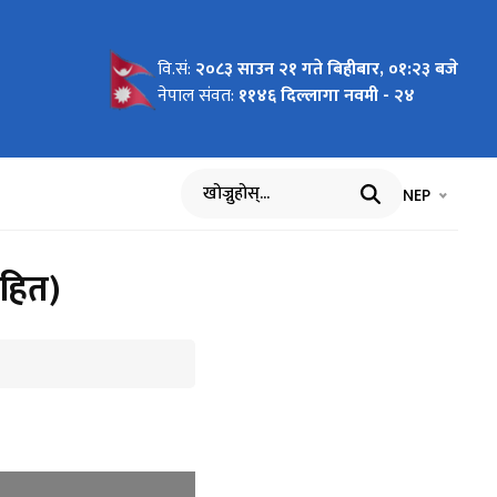
वि.सं:
२०८३ साउन २१ गते बिहीबार, ०१:२३ बजे
गर्ने
नेपाल संवत:
११४६ दिल्लागा नवमी - २४
भाषा चयन गर्नुह
भाषा प
NEP
खोज्नुहोस्
सहित)