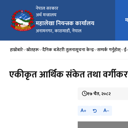
नेपाल सरकार
अर्थ मन्त्रालय
म
मुख्य न
महालेखा नियन्त्रक कार्यालय
अनामनगर, काठमाडौं, नेपाल
हाम्रोबारे
स्रोतहरू
दैनिक बजेटरी तुलना
सूचना केन्द्र
सम्पर्क गर्नुहोस्
ई‍
एकीकृत आर्थिक संकेत तथा वर्गीकरण 
१७ चैत, २०८२
A
A