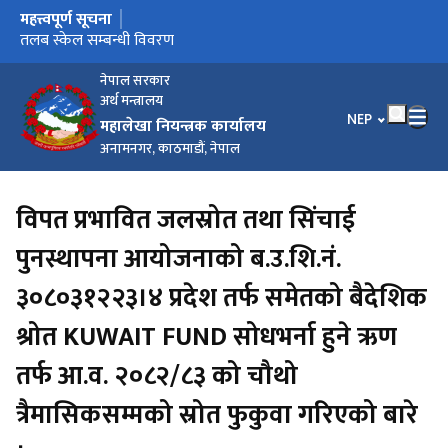
महत्त्वपूर्ण सूचना
मुख्य नेभिगेसनमा जानुहोस्
सुत्र प्रणाली सञ्चालन सम्बन्धी सूचना
तलब स्केल सम्बन्धी विवरण
महंगी भत्ता, पोशाक भत्ता र विशेष भत्ता सम्बन्धी विवरण
धरौटी तथा कार्य सञ्चालन कोष विविध खाताको रकम सदरस्याहा गर्ने
e-Pension Verification User Manual
सम्बन्धी सूचना
नेपाल सरकार
अर्थ मन्त्रालय
भाषा चयन गर्नुहोस
NEP
महालेखा नियन्त्रक कार्यालय
अनामनगर, काठमाडौं, नेपाल
विपत प्रभावित जलस्रोत तथा सिंचाई
पुनस्थापना आयोजनाको ब.उ.शि.नं.
३०८०३१२२३।४ प्रदेश तर्फ समेतको बैदेशिक
श्रोत KUWAIT FUND सोधभर्ना हुने ऋण
तर्फ आ.व. २०८२/८३ को चौथो
त्रैमासिकसम्मको स्रोत फुकुवा गरिएको बारे