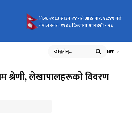
वि.सं:
२०८३ साउन २४ गते आइतबार, १६:४१ बजे
गर्ने
नेपाल संवत:
११४६ दिल्लागा एकादशी - २६
भाषा चयन गर्नुह
भाषा प
NEP
खोज्नुहोस्
म श्रेणी, लेखापालहरूको विवरण