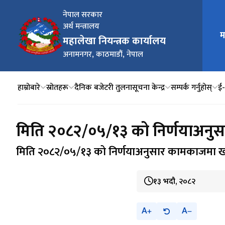
नेपाल सरकार
अर्थ मन्त्रालय
म
मुख्य न
महालेखा नियन्त्रक कार्यालय
अनामनगर, काठमाडौं, नेपाल
हाम्रोबारे
स्रोतहरू
दैनिक बजेटरी तुलना
सूचना केन्द्र
सम्पर्क गर्नुहोस्
ई‍
मिति २०८२/०५/१३ को निर्णयाअनुस
मिति २०८२/०५/१३ को निर्णयाअनुसार कामकाजमा खटा
१३ भदौ, २०८२
A
A