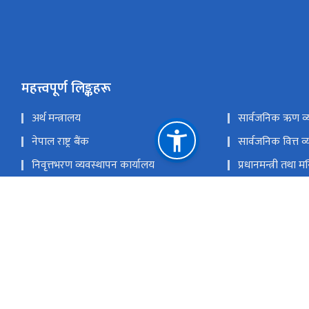
महत्त्वपूर्ण लिङ्कहरू
अर्थ मन्त्रालय
सार्वजनिक ऋण व्
नेपाल राष्ट्र बैंक
सार्वजनिक वित्त व्
निवृत्तभरण व्यवस्थापन कार्यालय
प्रधानमन्त्री तथा म
आन्तरिक राजस्व विभाग
अख्तियार दुरुपय
हेलो सरकार
नेपाल राजपत्र
राष्ट्रिय योजना आयोग
नेपाल कानून आय
पुरानो वेबसाइट
ई-हाजिरी
सरकारी ईमेल
राष्ट्रिय प्राकृतिक