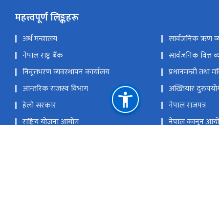
महत्त्वपूर्ण लिङ्कहरू
अर्थ मन्त्रालय
सार्वजनिक ऋण व्
नेपाल राष्ट्र बैंक
सार्वजनिक वित्त व्
निवृत्तभरण व्यवस्थापन कार्यालय
प्रधानमन्त्री तथा म
आन्तरिक राजस्व विभाग
अख्तियार दुरुपय
हेलो सरकार
नेपाल राजपत्र
राष्ट्रिय योजना आयोग
नेपाल कानून आय
पुरानो वेबसाइट
ई-हाजिरी
सरकारी ईमेल
राष्ट्रिय प्राकृतिक
अनामनगर, काठमाडौं, नेपाल
inf