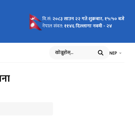
वि.सं:
२०८३ साउन २२ गते शुक्रबार, १५:५० बजे
गर्ने
नेपाल संवत:
११४६ दिल्लागा नवमी - २४
भाषा चयन गर्नुह
भाषा प
NEP
खोज्नुहोस्
चना