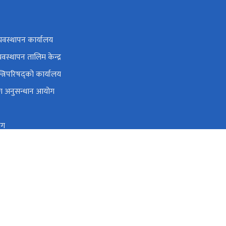
यवस्थापन कार्यालय
यवस्थापन तालिम केन्द्र
न्त्रिपरिषद्को कार्यालय
ोग अनुसन्धान आयोग
ोग
 स्रोत तथा वित्त आयोग
o@fcgo.gov.np, gunaso@fcgo.gov.np
टोल फ्री नं.
16600181666