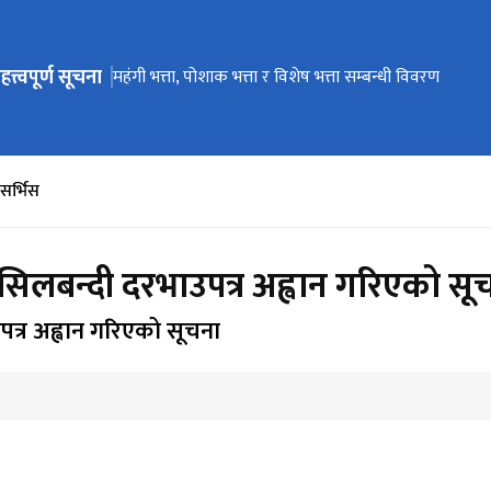
हत्त्वपूर्ण सूचना
ेभिगेसनमा जानुहोस्
सुत्र प्रणाली सञ्चालन सम्बन्धी सूचना
तलब स्केल सम्बन्धी विवरण
महंगी भत्ता, पोशाक भत्ता र विशेष भत्ता सम्बन्धी विवरण
धरौटी तथा कार्य सञ्चालन कोष विविध खाताको रकम सदरस्याहा 
e-Pension Verification User Manual
सम्बन्धी सूचना
-सर्भिस
ी सिलबन्दी दरभाउपत्र अह्वान गरिएको सू
उपत्र अह्वान गरिएको सूचना