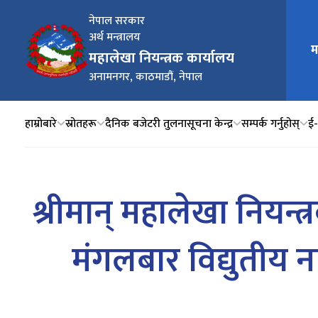
नेपाल सरकार
अर्थ मन्त्रालय
म
मुख्य न
महालेखा नियन्त्रक कार्यालय
अनामनगर, काठमाडौं, नेपाल
हाम्रोबारे
स्रोतहरू
दैनिक बजेटरी तुलना
सूचना केन्द्र
सम्पर्क गर्नुहोस्
ई‍
श्रीमान् महालेखा नियन्
मंगलबार विद्युतीय न