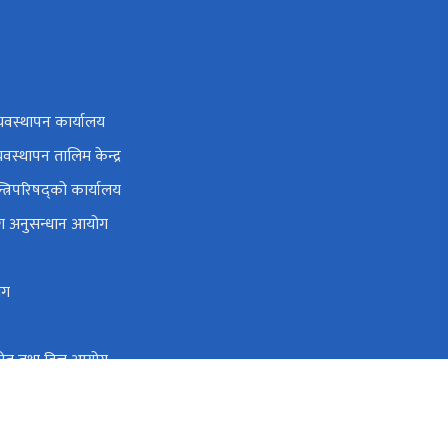
यवस्थापन कार्यालय
यवस्थापन तालिम केन्द्र
न्त्रिपरिषद्को कार्यालय
ोग अनुसन्धान आयोग
ोग
 स्रोत तथा वित्त आयोग
o@fcgo.gov.np, gunaso@fcgo.gov.np
टोल फ्री नं.
16600181666