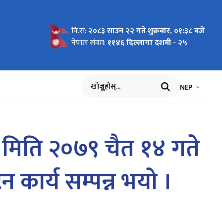
वि.सं:
२०८३ साउन २२ गते शुक्रबार, ०१:३८ बजे
गर्ने
नेपाल संवत:
११४६ दिल्लागा दशमी - २५
भाषा चयन गर्नुह
भाषा प
NEP
खोज्नुहोस्
ाट मिति २०७९ चैत १४ गते
 कार्य सम्पन्न भयो ।