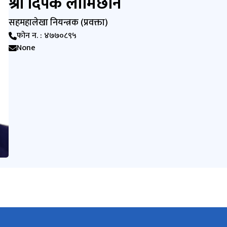
श्री दिपक लामिछाने
सहमहालेखा नियन्त्रक (प्रवक्ता)
फोन न. : ४७७०८९५
None