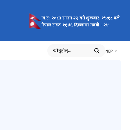
वि.सं:
२०८३ साउन २२ गते शुक्रबार, १५:१८ बजे
गर्ने
नेपाल संवत:
११४६ दिल्लागा नवमी - २४
भाषा चयन गर्नुह
भाषा प
NEP
खोज्नुहोस्