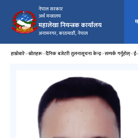
नेपाल सरकार
अर्थ मन्त्रालय
म
मुख्य न
महालेखा नियन्त्रक कार्यालय
अनामनगर, काठमाडौं, नेपाल
हाम्रोबारे
स्रोतहरू
दैनिक बजेटरी तुलना
सूचना केन्द्र
सम्पर्क गर्नुहोस्
ई‍